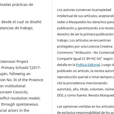
inadas prácticas de
Los autores conservan la propiedad
intelectual de sus artículos, aceptand
l desde el cual se diseñó
ceder a Masquedós los derechos para
nstancias de trabajo.
publicación y garantizando a la revista
derecho de ser la primera publicación
trabajo. Los artículos se encuentran
protegidos por una Licencia Creative
Commons “Atribución - No Comercial
Compartir Igual CC BY-NC-SA” según 
Extension Project
detalla en la
Política Editorial
. Luego 
n Primary Schools”(2017-
publicado un artículo, la revista autor
Luján, following an
reproducción parcial o total siempre 
on No. IX of the Province
cite la procedencia mencionando:
n institutional
autor(es), año, título, volumen, núme
assroom Councils,
DOI; y como fuente: Revista Masqued
onflict resolution model;
s, through spontaneous
Las opiniones vertidas en los artículo
cial actors in the
de exclusiva responsabilidad de los a