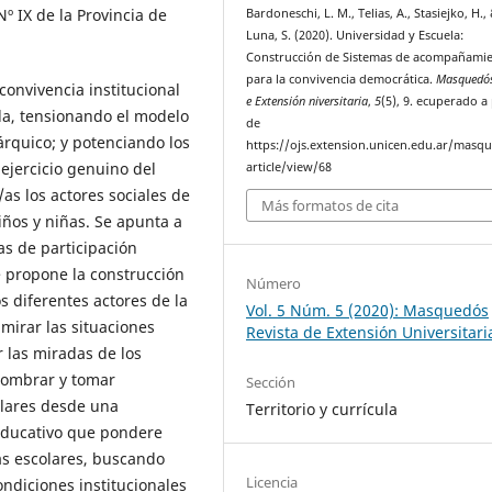
º IX de la Provincia de
Bardoneschi, L. M., Telias, A., Stasiejko, H.,
Luna, S. (2020). Universidad y Escuela:
Construcción de Sistemas de acompañami
para la convivencia democrática.
Masquedós
convivencia institucional
e Extensión niversitaria
,
5
(5), 9. ecuperado a 
ula, tensionando el modelo
de
rárquico; y potenciando los
https://ojs.extension.unicen.edu.ar/masq
ejercicio genuino del
article/view/68
as los actores sociales de
Más formatos de cita
ños y niñas. Se apunta a
as de participación
se propone la construcción
Número
 diferentes actores de la
Vol. 5 Núm. 5 (2020): Masquedós
mirar las situaciones
Revista de Extensión Universitari
r las miradas de los
 nombrar y tomar
Sección
olares desde una
Territorio y currícula
educativo que pondere
as escolares, buscando
Licencia
ndiciones institucionales