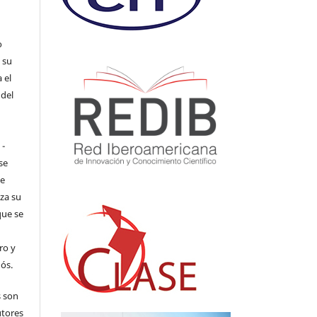
o
 su
 el
 del
 -
se
de
iza su
que se
ro y
ós.
s son
utores