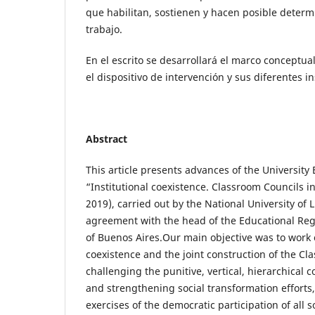
que habilitan, sostienen y hacen posible determ
trabajo.
En el escrito se desarrollará el marco conceptua
el dispositivo de intervención y sus diferentes i
Abstract
This article presents advances of the University 
“Institutional coexistence. Classroom Councils i
2019), carried out by the National University of 
agreement with the head of the Educational Regi
of Buenos Aires.Our main objective was to work o
coexistence and the joint construction of the Cl
challenging the punitive, vertical, hierarchical c
and strengthening social transformation effort
exercises of the democratic participation of all so