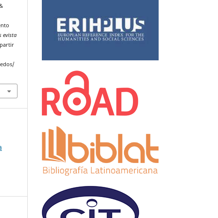
 &
ento
 evista
partir
uedos/
a