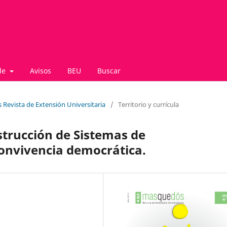
de
Avisos
BEU
Buscar
 Revista de Extensión Universitaria
/
Territorio y currícula
strucción de Sistemas de
onvivencia democrática.