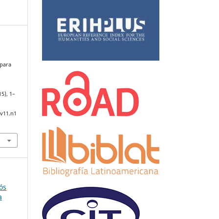
 para
.
15), 1–
.v11.n1
ós
a