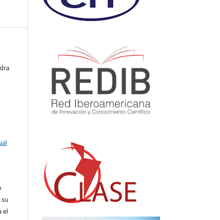
ndra
ual
o
 su
 el