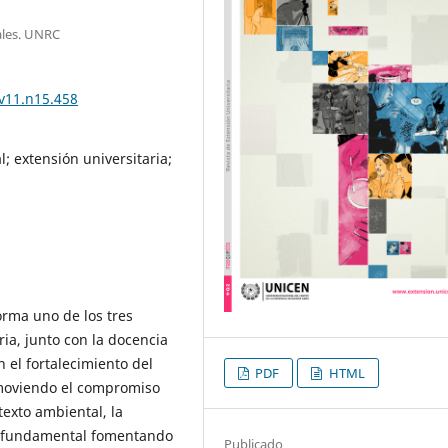
rales. UNRC
v11.n15.458
; extensión universitaria;
orma uno de los tres
ria, junto con la docencia
 el fortalecimiento del
PDF
HTML
romoviendo el compromiso
texto ambiental, la
ia fundamental fomentando
Publicado