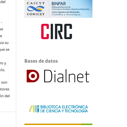
 del
 -
se
de
iza su
que se
Bases de datos
ro y
ós.
s son
utores
ón del