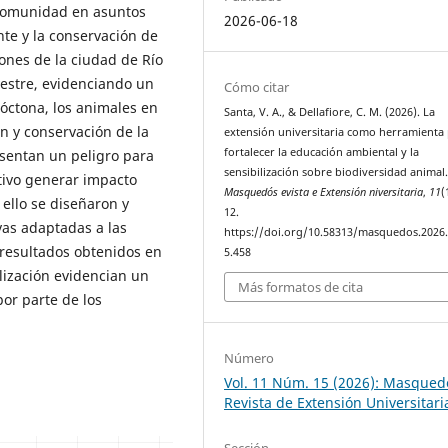
a comunidad en asuntos
2026-06-18
te y la conservación de
iones de la ciudad de Río
vestre, evidenciando un
Cómo citar
tóctona, los animales en
Santa, V. A., & Dellafiore, C. M. (2026). La
n y conservación de la
extensión universitaria como herramienta
fortalecer la educación ambiental y la
esentan un peligro para
sensibilización sobre biodiversidad animal
tivo generar impacto
Masquedós evista e Extensión niversitaria
,
11
(
 ello se diseñaron y
12.
vas adaptadas a las
https://doi.org/10.58313/masquedos.2026
s resultados obtenidos en
5.458
ilización evidencian un
Más formatos de cita
por parte de los
Número
Vol. 11 Núm. 15 (2026): Masqued
Revista de Extensión Universitari