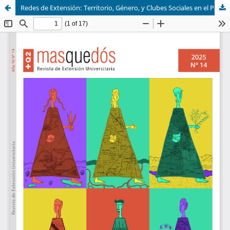
Redes de Extensión: Territorio, Género, y Clubes Sociales en el Partido de General Pueyrredón.